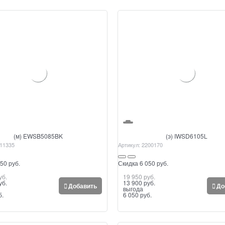
(м) EWSB5085BK
(э) IWSD6105L
11335
Артикул:
2200170
50 руб.
Скидка 6 050 руб.
уб.
19 950
 руб.
уб.
13 900
 руб.
Добавить
До
выгода
б.
6 050 руб.