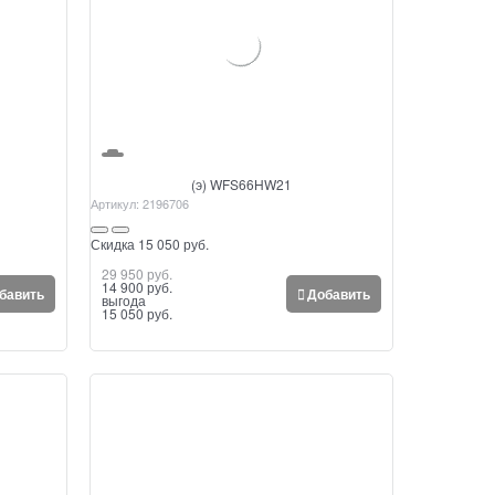
(э) WFS66HW21
Артикул:
2196706
Скидка 15 050 руб.
29 950
 руб.
14 900
 руб.
бавить
Добавить
выгода
15 050 руб.