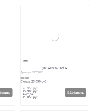
(м) GW5P57H21W
Артикул:
2176892
Скидка 23 050 руб.
45 950
 руб.
22 900
 руб.
бавить
Добавить
выгода
23 050 руб.