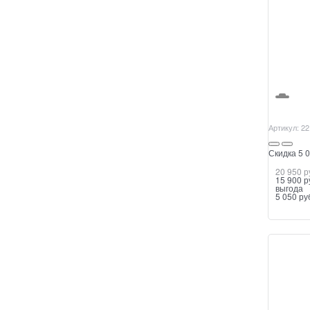
Артикул:
22
Скидка 5 0
20 950
 р
15 900
 р
выгода
5 050 ру