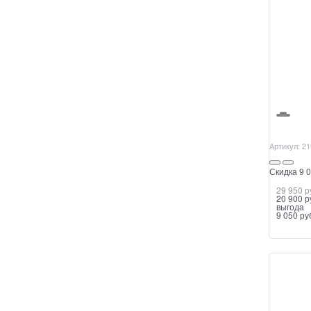
Артикул:
21
Скидка 9 0
29 950
 р
20 900
 р
выгода
9 050 ру