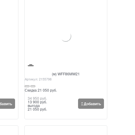
(м) WFF86MW21
Артикул:
2155798
Скидка 21 050 руб.
34 950
 руб.
13 900
 руб.
бавить
Добавить
выгода
21 050 руб.