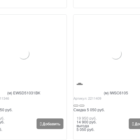
(м) EWSD51031BK
(м) IWSC6105
11346
Артикул:
2211409
50 руб.
Скидка 5 050 руб.
уб.
19 950
 руб.
уб.
14 900
 руб.
Добавить
До
выгода
б.
5 050 руб.