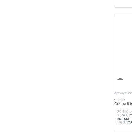
Артикул:
22
Скидка 5 0
20 950
 р
15 900
 р
выгода
5 050 ру