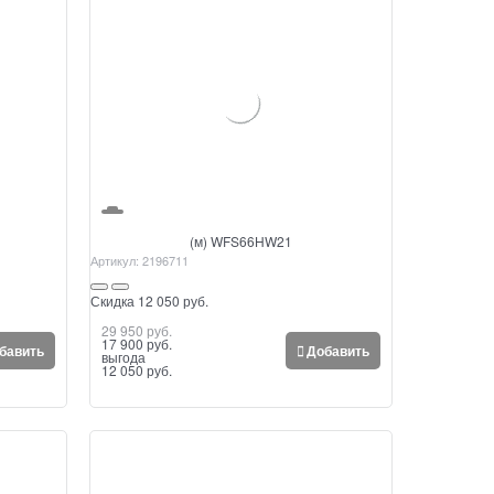
(м) WFS66HW21
Артикул:
2196711
Скидка 12 050 руб.
29 950
 руб.
17 900
 руб.
бавить
Добавить
выгода
12 050 руб.