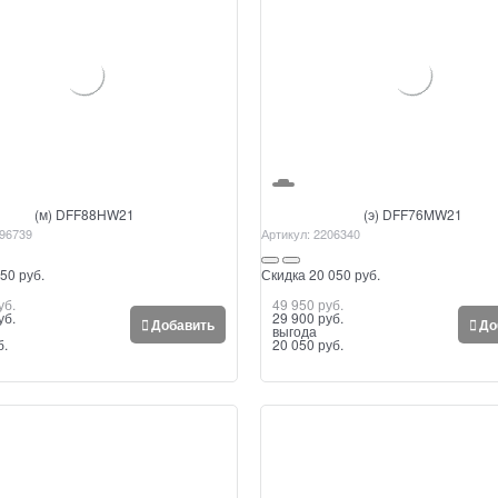
(м) DFF88HW21
(э) DFF76MW21
96739
Артикул:
2206340
50 руб.
Скидка 20 050 руб.
уб.
49 950
 руб.
уб.
29 900
 руб.
Добавить
До
выгода
б.
20 050 руб.