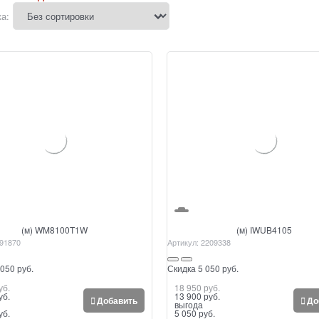
а:
(м) WM8100T1W
(м) IWUB4105
91870
Артикул:
2209338
050 руб.
Скидка 5 050 руб.
уб.
18 950
 руб.
уб.
13 900
 руб.
Добавить
До
выгода
уб.
5 050 руб.