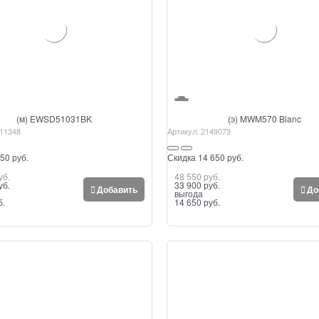
(м) EWSD51031BK
(э) MWM570 Blanc
11348
Артикул:
2149073
50 руб.
Скидка 14 650 руб.
уб.
48 550
 руб.
уб.
33 900
 руб.
Добавить
До
выгода
б.
14 650 руб.