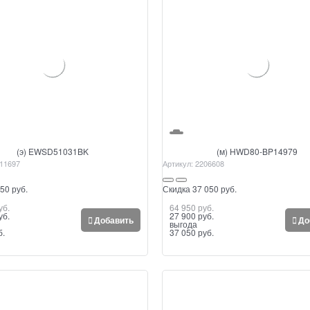
(э) EWSD51031BK
(м) HWD80-BP14979
11697
Артикул:
2206608
50 руб.
Скидка 37 050 руб.
уб.
64 950
 руб.
уб.
27 900
 руб.
Добавить
До
выгода
б.
37 050 руб.