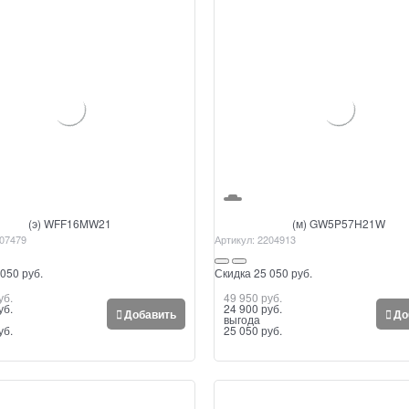
(э) WFF16MW21
(м) GW5P57H21W
07479
Артикул:
2204913
050 руб.
Скидка 25 050 руб.
уб.
49 950
 руб.
уб.
24 900
 руб.
Добавить
До
выгода
уб.
25 050 руб.