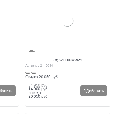
(м) WFF86MW21
Артикул:
2145690
Скидка 20 050 руб.
34 950
 руб.
14 900
 руб.
бавить
Добавить
выгода
20 050 руб.