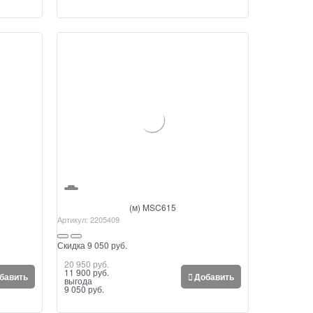
(м) MSC615
Артикул:
2205409
Скидка 9 050 руб.
20 950
 руб.
11 900
 руб.
бавить
Добавить
выгода
9 050 руб.