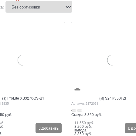
а:
(э) ProLite XB3270QS-B1
(м) S24R350FZI
13835
Артикул:
2172031
50 руб.
Скидка 3 350 руб.
уб.
11 550
 руб.
уб.
8 200
 руб.
Добавить
До
выгода
б.
3 350 руб.